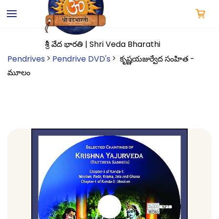
Skip to
main
content
శ్రీ వేద భారతి | Shri Veda Bharathi
Pendrives
Pendrive DVD's
కృష్ణయజుర్వేద సంహిత -
మూలం